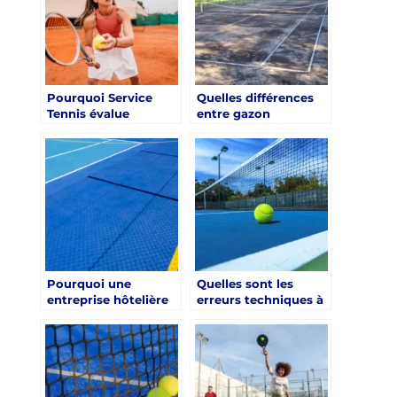
Pourquoi Service
Quelles différences
Tennis évalue
entre gazon
toujours la pente
synthétique et résine
naturelle du terrain
pour une
avant une renovation
construction court
court de tennis Aix-
de tennis à Angers ?
en-Provence
Pourquoi une
Quelles sont les
entreprise hôtelière
erreurs techniques à
investirait dans une
éviter lors d’une
construction court
construction court
de tennis le havre ?
de tennis Nice ?