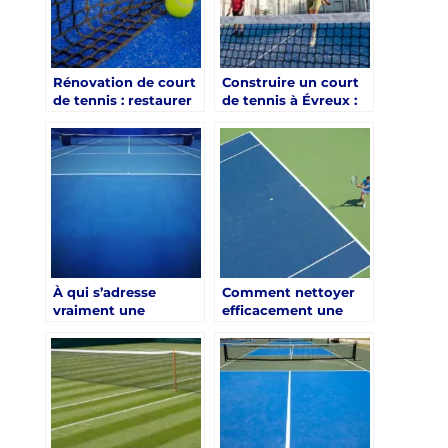
Rénovation de court
Construire un court
de tennis : restaurer
de tennis à Évreux :
la qualité de jeu et
une méthodologie
prolonger la durée de
experte pour un
vie du terrain
terrain performant et
durable
À qui s’adresse
Comment nettoyer
vraiment une
efficacement une
construction court
construction court
de tennis en gazon
de tennis en gazon
synthetique nice par
synthetique nice ?
rapport aux autres
surfaces ?