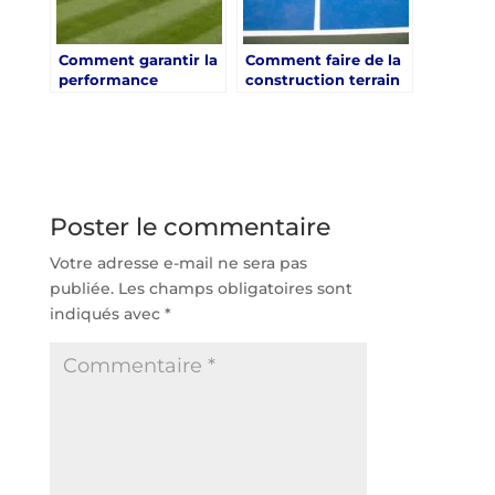
Comment garantir la
Comment faire de la
performance
construction terrain
sportive maximale
pickleball limoges un
grâce à une
véritable atout pour
rénovation court de
l’attractivité sportive
tennis nice orientée
locale ?
compétition ?
Poster le commentaire
Votre adresse e-mail ne sera pas
publiée.
Les champs obligatoires sont
indiqués avec
*