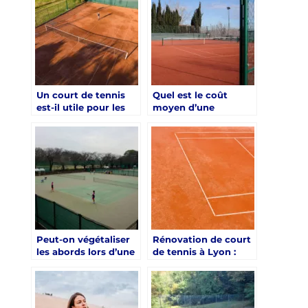
construction d’un
Chartres ?
court de tennis pour
les colonies de
vacances à Angers ?
Un court de tennis
Quel est le coût
est-il utile pour les
moyen d’une
cures axées sur le
rénovation de court
traitement de
de tennis à Lyon
l’arthrose ?
pour les villas selon
les quartiers ?
Peut-on végétaliser
Rénovation de court
les abords lors d’une
de tennis à Lyon :
rénovation de court
faut-il choisir le
de tennis à Lyon
gazon synthétique
pour les villas ?
pour les villas ?