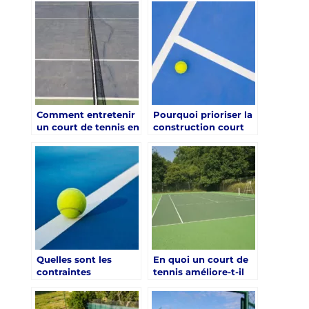
Résine Synthétique à
réfection ?
Nice est-elle une
Bonne Option pour
les Installations
Multi-Sports?
Comment entretenir
Pourquoi prioriser la
un court de tennis en
construction court
béton poreux dans le
de tennis pour les
climat d’Aix-en-
colonies de vacances
Provence ?
à Angers dans un
projet éducatif ?
Quelles sont les
En quoi un court de
contraintes
tennis améliore-t-il
climatiques à
l’attractivité d’une
considérer pour la
cure thermale à