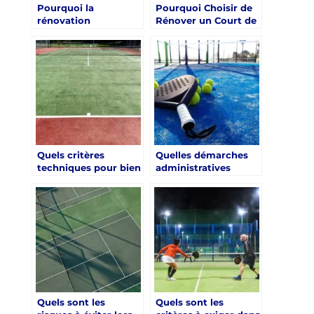
Pourquoi la
Pourquoi Choisir de
rénovation
Rénover un Court de
écologique gagne-t-
Tennis à Aix-en-
elle en popularité à
Provence Plutôt que
Aix-en-Provence ?
d’en Construire un
Nouveau ?
Quels critères
Quelles démarches
techniques pour bien
administratives
choisir un
prévoir pour une
revêtement dans une
renovation court de
renovation court de
tennis Aix-en-
tennis Aix-en-
Provence ?
Provence ?
Quels sont les
Quels sont les