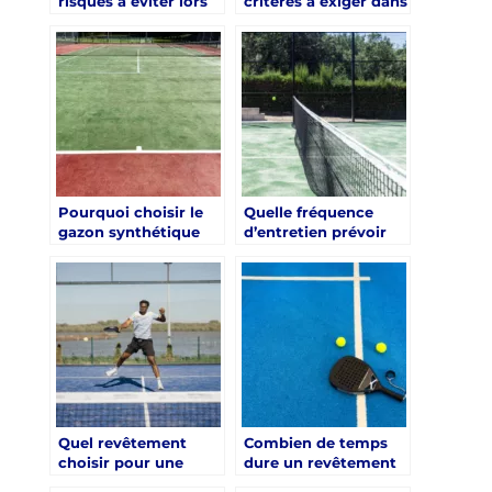
risques à éviter lors
critères à exiger dans
d’une renovation
un devis de
court de tennis Aix-
renovation court de
en-Provence mal
tennis Aix-en-
préparée ?
Provence ?
Pourquoi choisir le
Quelle fréquence
gazon synthétique
d’entretien prévoir
pour une renovation
après une rénovation
court de tennis Aix-
court de tennis Aix-
en-Provence ?
en-Provence ?
Quel revêtement
Combien de temps
choisir pour une
dure un revêtement
rénovation court de
après une rénovation