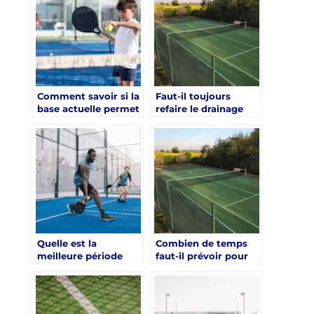
court de tennis Aix-
en-Provence ?
Comment savoir si la
Faut-il toujours
base actuelle permet
refaire le drainage
une rénovation court
lors d’une rénovation
de tennis Aix-en-
court de tennis Aix-
Provence sans
en-Provence ?
reconstruction ?
Quelle est la
Combien de temps
meilleure période
faut-il prévoir pour
pour lancer une
une rénovation court
rénovation court de
de tennis Aix-en-
tennis Aix-en-
Provence ?
Provence ?