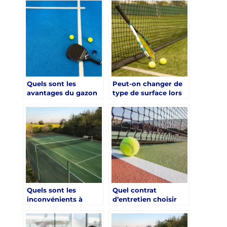
tennis Aix-en-
court de tennis Aix-
Provence ?
en-Provence ?
Quels sont les
Peut-on changer de
avantages du gazon
type de surface lors
synthétique pour une
d’une rénovation
rénovation court de
court de tennis Aix-
tennis Aix-en-
en-Provence ?
Provence ?
Quels sont les
Quel contrat
inconvénients à
d’entretien choisir
anticiper avec un
pour une rénovation
gazon synthétique
court de tennis Aix-
pour une rénovation
en-Provence ?