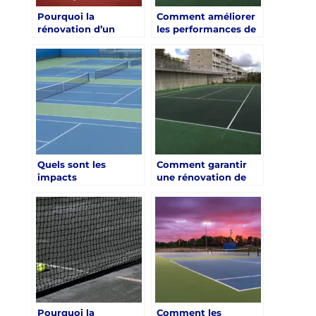
Pourquoi la
Comment améliorer
rénovation d’un
les performances de
court de tennis à
jeu grâce à la
Paris devrait-elle
rénovation d’un
envisager des
court de tennis à
changements
Paris ?
climatiques futurs ?
Quels sont les
Comment garantir
impacts
une rénovation de
environnementaux
qualité pour un court
de la rénovation d’un
de tennis à Paris ?
court de tennis à
Paris ?
Pourquoi la
Comment les