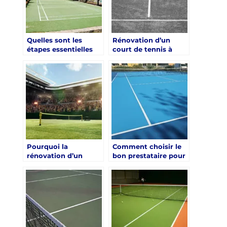
Quelles sont les
Rénovation d’un
étapes essentielles
court de tennis à
dans le processus de
Paris : Quelles sont
rénovation court de
les étapes clés ?
tennis Paris ?
Pourquoi la
Comment choisir le
rénovation d’un
bon prestataire pour
court de tennis à
la rénovation de
Paris est-elle
votre court de tennis
nécessaire ?
à Paris ?