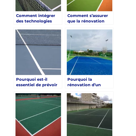
Comment intégrer
Comment s’assurer
des technologies
que la rénovation
modernes dans la
d’un court de tennis
rénovation d’un
à Paris est conforme
court de tennis à
aux normes de
Paris ?
sécurité ?
Pourquoi est-il
Pourquoi la
essentiel de prévoir
rénovation d’un
un système de
court de tennis à
drainage efficace lors
Paris devrait-elle
de la rénovation d’un
prioriser l’éclairage
court de tennis à
économique et
Paris ?
efficace ?