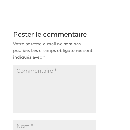
la rénovation d’un
court de tennis à
court de tennis à
Paris améliore-t-elle
Paris ?
les conditions de jeu
?
Poster le commentaire
Votre adresse e-mail ne sera pas
publiée.
Les champs obligatoires sont
indiqués avec
*