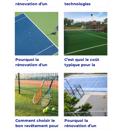
rénovation d’un
technologies
court de tennis à
modernes peuvent-
Paris est-elle
elles améliorer
importante pour les
l’efficacité
clubs locaux ?
énergétique lors de
la rénovation d’un
court de tennis à
Paris ?
Pourquoi la
C’est quoi le coût
rénovation d’un
typique pour la
court de tennis à
rénovation d’un
Paris devrait-elle
court de tennis à
inclure un plan de
Paris ?
gestion des déchets
?
Comment choisir le
Pourquoi la
bon revêtement pour
rénovation d’un