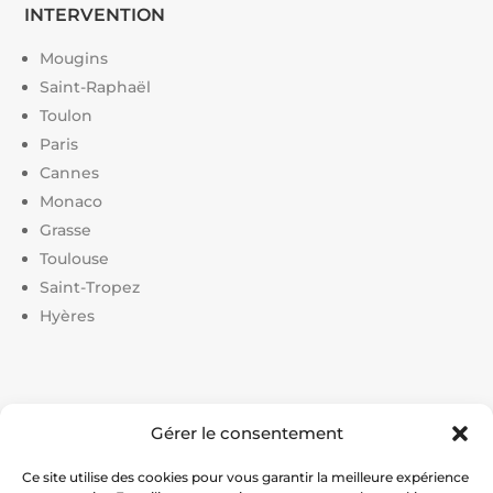
INTERVENTION
Mougins
Saint-Raphaël
Toulon
Paris
Cannes
Monaco
Grasse
Toulouse
Saint-Tropez
Hyères
Liens utiles :
Gérer le consentement
Constructeur court de tennis
|
Construction court de
tennis
|
Prix construction terrain de tennis
|
Devis
Ce site utilise des cookies pour vous garantir la meilleure expérience