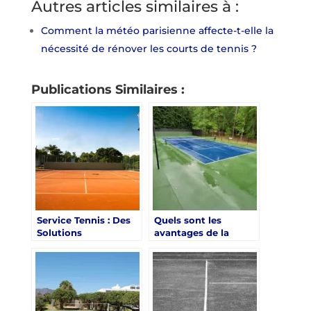
Autres articles similaires à :
Comment la météo parisienne affecte-t-elle la
nécessité de rénover les courts de tennis ?
Publications Similaires :
Service Tennis : Des
Quels sont les
Solutions
avantages de la
Écologiques pour la
rénovation court de
Rénovation des
tennis Paris pour les
Courts de Tennis à
clubs sportifs et les
Paris
institutions scolaires
?