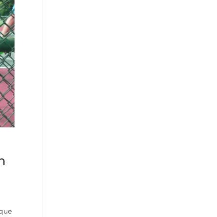
n
ique