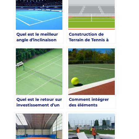
Quel est le meilleur
Construction de
angle d’inclinaison
Terrain de Tennis à
pour un court de
Nice : Découvrez les
tennis construit à
Délais Moyens
Nice ?
Quel est le retour sur
Comment intégrer
investissement d’un
des éléments
court de tennis
paysagers lors de la
construit à Nice ?
construction d’un
court de tennis à
Nice ?