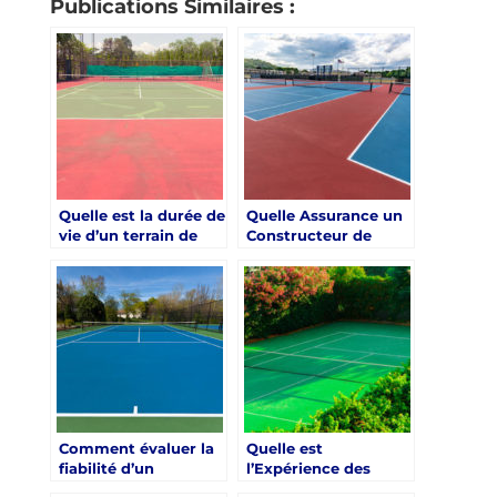
Publications Similaires :
Quelle est la durée de
Quelle Assurance un
vie d’un terrain de
Constructeur de
tennis construit par
Terrain de Tennis à
un constructeur à
Nice Doit-il Avoir ?
Nice ?
Comment évaluer la
Quelle est
fiabilité d’un
l’Expérience des
constructeur de
Constructeurs de