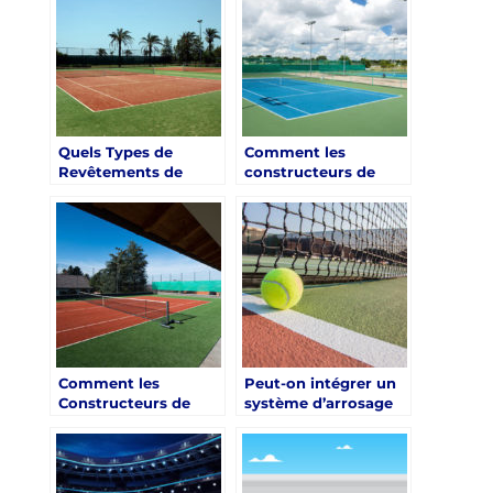
?
urbaine dense ?
Quels Types de
Comment les
Revêtements de
constructeurs de
Surface Proposés par
terrain de tennis à
les Constructeurs de
Nice gèrent-ils les
Terrain de Tennis à
réglementations
Nice?
locales ?
Comment les
Peut-on intégrer un
Constructeurs de
système d’arrosage
Terrain de Tennis à
automatique lors de
Nice Intègrent-ils
la construction d’un
l’Éclairage LED dans
court de tennis à
leurs Projets ?
Nice?