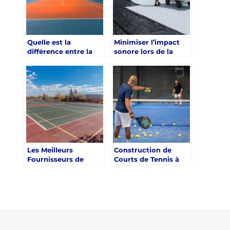
Quelle est la
Minimiser l’impact
différence entre la
sonore lors de la
construction d’un
construction d’un
court de tennis
court de tennis à
résidentiel et
Nice
commercial à Nice ?
Les Meilleurs
Construction de
Fournisseurs de
Courts de Tennis à
Matériaux pour la
Nice : Trouver des
Construction d’un
Cours et Formations
Court de Tennis à
Nice