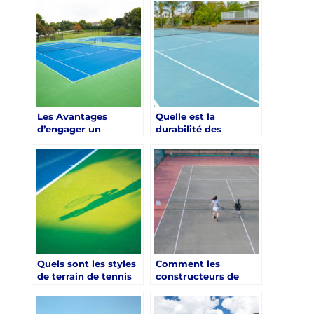
terrain de tennis à
Terrain de Tennis à
Nice ?
Nice avec les Cours
Privés ?
Les Avantages
Quelle est la
d’engager un
durabilité des
Constructeur Local à
surfaces de terrain de
Nice pour un Terrain
tennis construites
de Tennis
par des
constructeurs à Nice
?
Quels sont les styles
Comment les
de terrain de tennis
constructeurs de
les plus populaires
terrain de tennis à
construits par des
Nice gèrent-ils les
constructeurs à Nice
projets en zone