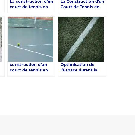
La construction d’un
La Construction d’un
court de tennis en
Court de Tennis en
t-
béton poreux à Saint-
Béton Poreux à
Raphaël : Une
Saint-Raphaël par
expertise de Service
Service Tennis un
Tennis dans ce
leader dans ce
domaine
domaine
construction d’un
Optimisation de
court de tennis en
l’Espace durant la
béton poreux :
construction d’un
Maintenance
court de tennis en
Saisonnière d’un
béton poreux à Saint-
Court de Tennis en
Raphaël
Béton Poreux à
Saint-Raphaël