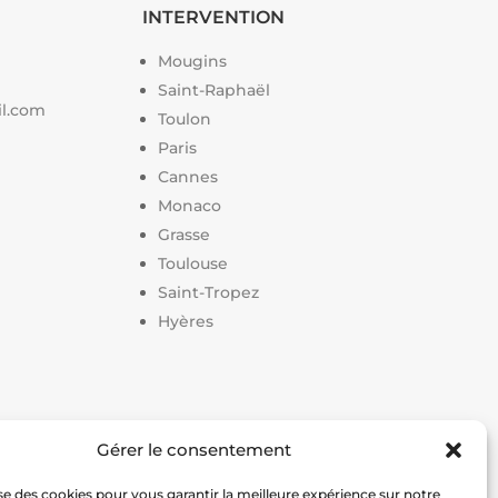
INTERVENTION
Mougins
Saint-Raphaël
il.com
Toulon
Paris
Cannes
Monaco
Grasse
Toulouse
Saint-Tropez
Hyères
Gérer le consentement
on terrain de pickleball
|
Prix construction terrain de
lise des cookies pour vous garantir la meilleure expérience sur notre