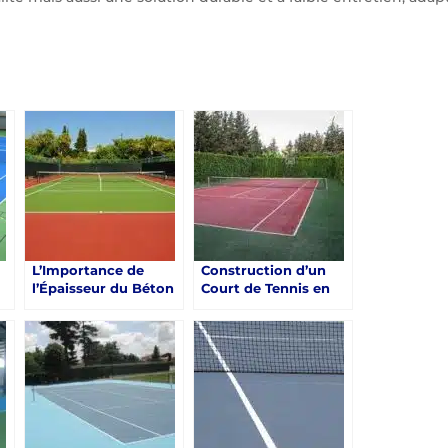
L’Importance de
Construction d’un
l’Épaisseur du Béton
Court de Tennis en
dans la Construction
Béton Poreux à
Court tennis Béton
Saint-Raphaël et Un
Poreux à Saint-
Défi de Drainage
Raphaël