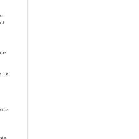
du
 et
nte
. La
site
tée