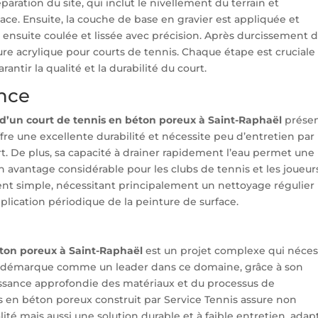
paration du site, qui inclut le nivellement du terrain et
cace. Ensuite, la couche de base en gravier est appliquée et
ensuite coulée et lissée avec précision. Après durcissement 
ure acrylique pour courts de tennis. Chaque étape est cruciale
antir la qualité et la durabilité du court.
nce
 d’un court de tennis en béton poreux à Saint-Raphaël
prése
re une excellente durabilité et nécessite peu d’entretien par
rt. De plus, sa capacité à drainer rapidement l’eau permet une
n avantage considérable pour les clubs de tennis et les joueurs
t simple, nécessitant principalement un nettoyage régulier
plication périodique de la peinture de surface.
éton poreux à Saint-Raphaël
est un projet complexe qui néces
se démarque comme un leader dans ce domaine, grâce à son
ssance approfondie des matériaux et du processus de
s en béton poreux construit par Service Tennis assure non
té mais aussi une solution durable et à faible entretien, adap