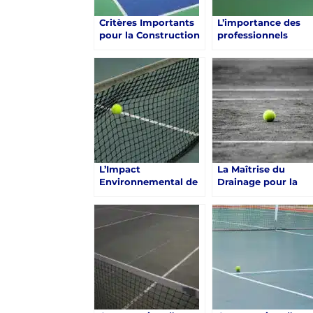
Critères Importants
L’importance des
pour la Construction
professionnels
d’un Court de Tennis
expérimentés pour 
en Béton Poreux à
Construction d’un
Saint-Raphaël
Court de tennis en
Béton Poreux à
Saint-Raphaël
L’Impact
La Maîtrise du
Environnemental de
Drainage pour la
la Construction d’un
construction d’un
Court de Tennis en
court de tennis en
Béton Poreux à
béton poreux à Sain
Saint-Raphaël
Raphaël