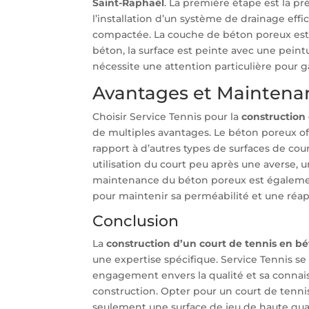
Saint-Raphaël
. La première étape est la pré
l’installation d’un système de drainage effi
compactée. La couche de béton poreux est 
béton, la surface est peinte avec une peint
nécessite une attention particulière pour gar
Avantages et Maintena
Choisir Service Tennis pour la
construction
de multiples avantages. Le béton poreux off
rapport à d’autres types de surfaces de cou
utilisation du court peu après une averse, u
maintenance du béton poreux est égalemen
pour maintenir sa perméabilité et une réap
Conclusion
La
construction d’un court de tennis en b
une expertise spécifique. Service Tennis 
engagement envers la qualité et sa connai
construction. Opter pour un court de tenni
seulement une surface de jeu de haute quali