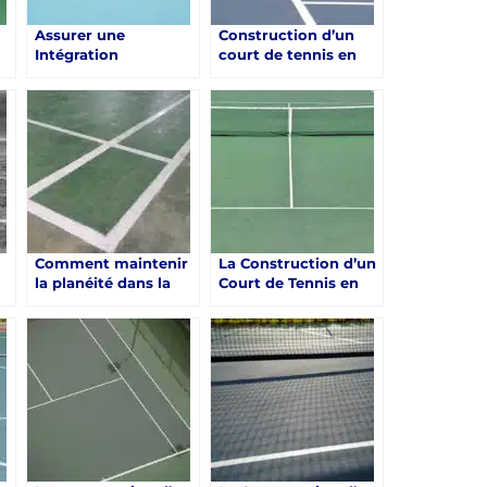
Assurer une
Construction d’un
Intégration
court de tennis en
la
Harmonieuse de la
béton poreux à Saint-
Construction d’un
Raphaël : Service
Court de Tennis en
Tennis un expert
Béton Poreux à
dans ce domaine
Saint-Raphaël
Comment maintenir
La Construction d’un
la planéité dans la
Court de Tennis en
construction d’un
Béton Poreux à
court de tennis en
Saint-Raphaël: Un
t-
béton poreux à Saint-
Guide Complet par
Raphaël?
Service Tennis