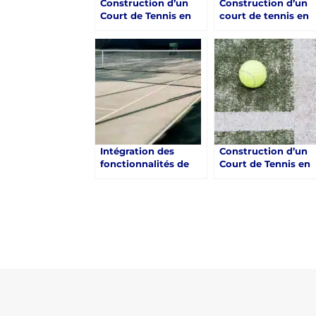
Construction d’un
Construction d’un
Court de Tennis en
court de tennis en
Béton Poreux à
béton poreux à Sain
Saint-Raphaël : Le
Raphaël :
Guide Essentiel
Règlementations
locales et expertise
de Service Tennis
Intégration des
Construction d’un
fonctionnalités de
Court de Tennis en
sécurité dans la
Béton Poreux à
construction d’un
Saint-Raphaël : Les
court de tennis en
Matériaux de
béton poreux à Saint-
Remplissage
Raphaël
Recommandés