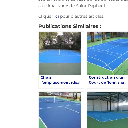
au climat varié de Saint-Raphaël.
Cliquer
ici
pour d’autres articles.
Publications Similaires :
Choisir
Construction d’un
l’emplacement idéal
Court de Tennis en
pour la construction
Béton Poreux à
d’un court de tennis
Saint-Raphaël
en béton poreux à
Saint-Raphaël