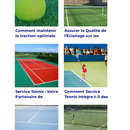
régionaux?
l’expérience de jeu?
Comment maintenir
Assurer la Qualité de
la traction optimale
l’Éclairage sur les
sur un court de
Terrains de Tennis en
tennis en gazon
Gazon Synthétique à
synthétique à Nice
Nice : Le Service
avec Service Tennis
Tennis en Action
Service Tennis : Votre
Comment Service
Partenaire de
Tennis Intègre-t-il des
Confiance pour les
Fonctionnalités de
Associations de
Sécurité dans la
Tennis à Nice
Construction de
Terrains de Tennis à
Nice ?