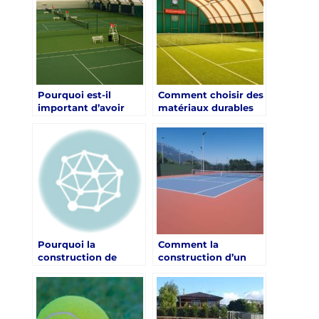
Pourquoi est-il
Comment choisir des
important d’avoir
matériaux durables
une bonne
pour la construction
signalisation et des
d’un Court de Tennis
informations
à Croix-Valmer?
accessibles pour les
courts de tennis à
Valbonne ?
Pourquoi la
Comment la
construction de
construction d’un
courts de tennis en
court de tennis en
résine synthétique à
résine synthétique à
Nice est-elle préférée
Nice peut-elle
pour les tournois
améliorer