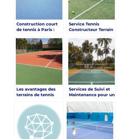
Construction court
Service Tennis
de tennis à Paris :
Constructeur Terrain
Quelles sont les
de Tennis en Gazon
options de service
Synthétique à Nice :
tennis pour des
Une Réputation
courts résistants aux
Internationale
intempéries
extrêmes ?
Les avantages des
Services de Suivi et
terrains de tennis
Maintenance pour un
avec des surfaces
Terrain de Tennis à
amortissantes pour
Nice, Alpes-Maritimes
les articulations