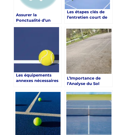
Les étapes clés de
Assurer la
l’entretien court de
Ponctualité d’un
tennis à Saint-
Projet de
Raphaël pour
Construction de
prévenir l’usure
Court de Tennis grâce
prématurée
à un constructeur
court de tennis à
Nice dans les Alpes-
Maritimes
Les équipements
L’Importance de
annexes nécessaires
l’Analyse du Sol
pour compléter un
avant la Construction
court de tennis
d’un Court de Tennis
en Béton Poreux