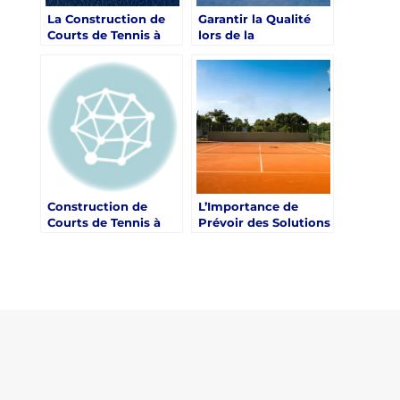
La Construction de
Garantir la Qualité
Courts de Tennis à
lors de la
Toulon : Un Atout
Construction d’un
Majeur pour les
Court de Tennis à
Hôtels par Service
Nice avec Service
Tennis
Tennis
Construction de
L’Importance de
Courts de Tennis à
Prévoir des Solutions
Nice : Un Partenaire
de Recyclage des
Clé pour l’Activité
Matériaux de
Physique
Construction pour un
Court de Tennis à
Nice