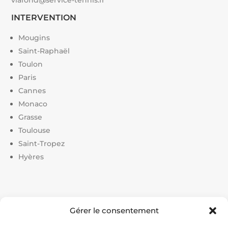
INTERVENTION
Mougins
Saint-Raphaël
Toulon
Paris
Cannes
Monaco
Grasse
Toulouse
Saint-Tropez
Hyères
Liens utiles :
Gérer le consentement
Constructeur court de tennis
|
Construction court de