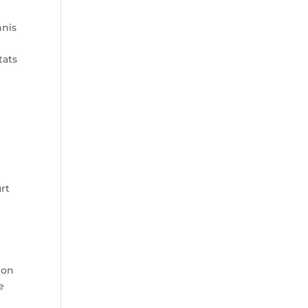
nnis
tats
rt
ion
e