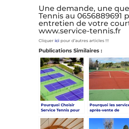
Une demande, une quest
Tennis au 0656889691 po
entretien de votre cour
www.service-tennis.fr
Cliquer
ici
pour d’autres articles !!!
Publications Similaires :
Pourquoi Choisir
Pourquoi les servic
Service Tennis pour
après-vente de
des Designs
Service Tennis à
Innovants de Courts
Cannes sont-ils
de Tennis à Cannes ?
inégalés pour les