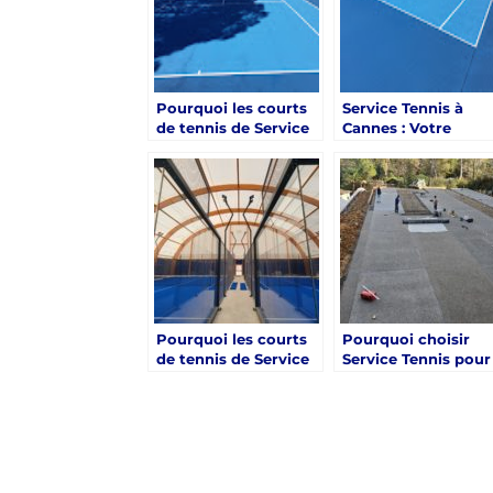
Pourquoi les courts
Service Tennis à
de tennis de Service
Cannes : Votre
Tennis à Cannes sont-
Partenaire Idéal po
ils appréciés pour
des Projets de Cour
leur design innovant
de Tennis à Grande
?
Échelle
Pourquoi les courts
Pourquoi choisir
de tennis de Service
Service Tennis pour
Tennis à Cannes sont-
des solutions
ils reconnus pour
innovantes en
leur performance et
éclairage de courts
durabilité ?
de tennis à Cannes 