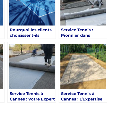
Pourquoi les clients
Service Tennis :
choisissent-ils
Pionnier dans
ur
Service Tennis à
l’utilisation de
ts
Cannes pour des
Matériaux
projets de courts de
Écologiques pour les
tennis dans des lieux
Courts de Tennis à
uniques ?
Cannes
Service Tennis à
Service Tennis à
Cannes : Votre Expert
Cannes : L’Expertise
en Rénovation et
Incontestée dans la
Amélioration de
Construction de
Courts de Tennis
Courts de Tennis
?
Existant
Intérieurs et
Extérieurs