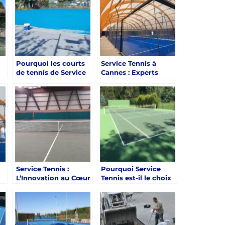
rebond uniforme ?
Pourquoi les courts
Service Tennis à
de tennis de Service
Cannes : Experts
Tennis à Cannes sont-
dans la Création de
ils reconnus pour
Courts de Tennis
s
leur robustesse et
pour Complexes
résistance ?
Hôteliers
Service Tennis :
Pourquoi Service
L’Innovation au Cœur
Tennis est-il le choix
de la Construction de
préféré pour des
Courts de Tennis à
courts de tennis à
Cannes
Cannes avec des
caractéristiques
personnalisées ?