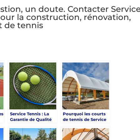
ion, un doute. Contacter Servic
ur la construction, rénovation,
t de tennis
es
Service Tennis : La
Pourquoi les courts
Garantie de Qualité
de tennis de Service
pour Vos Courts de
Tennis à Cannes sont-
Tennis à Cannes
ils appréciés pour
leur qualité de