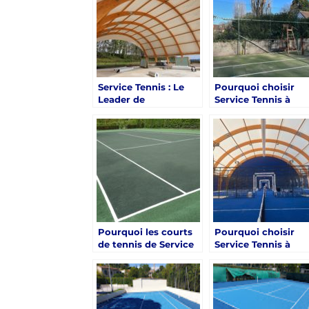
construction d’un
court de tennis ?
Service Tennis : Le
Pourquoi choisir
Leader de
Service Tennis à
l’Innovation dans les
Cannes pour une
Surfaces de Jeu pour
expérience client
Courts de Tennis à
exceptionnelle dan
Cannes
la construction de
courts de tennis ?
Pourquoi les courts
Pourquoi choisir
de tennis de Service
Service Tennis à
Tennis à Cannes sont-
Cannes pour une
ils choisis pour leur
construction de
adaptabilité aux
court de tennis
différents climats ?
rapide et efficace ?