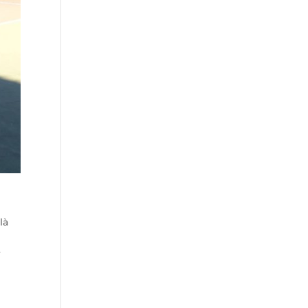
là
à
r