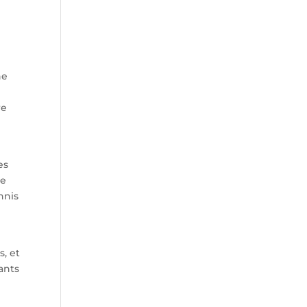
he
re
es
re
nnis
s, et
ants