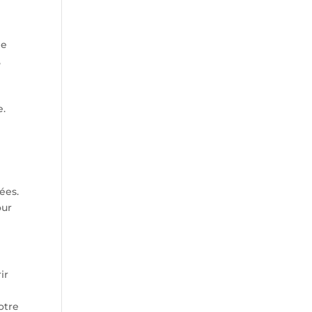
de
,
e.
ées.
our
ir
otre