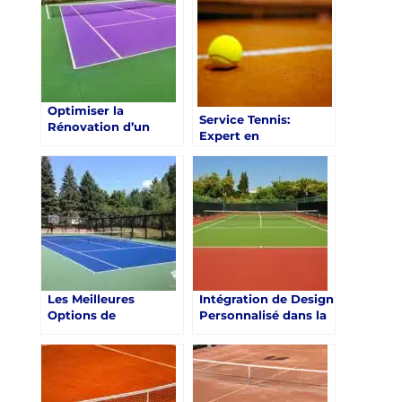
Revêtements de
Surface
Optimiser la
Service Tennis:
Rénovation d’un
Expert en
Court de Tennis à
Rénovation de
Toulon avec Service
Courts de Tennis à
Tennis
Toulon
Les Meilleures
Intégration de Design
Options de
Personnalisé dans la
Financement pour la
Rénovation d’un
Rénovation d’un
Court de Tennis à
Court de Tennis à
Toulon
Toulon