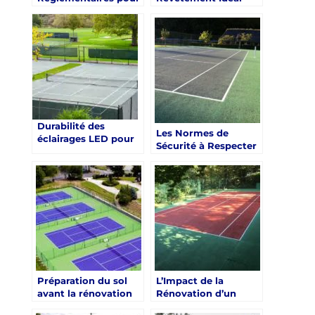
la Rénovation d’un
pour un Court de
Court de Tennis à
Tennis à Toulon : Un
Toulon
Guide Expert par
Service Tennis
Durabilité des
Les Normes de
éclairages LED pour
Sécurité à Respecter
les courts de tennis à
lors de la Rénovation
Toulon : Un examen
d’un Court de Tennis
approfondi par
à Toulon
Service Tennis
Préparation du sol
L’Impact de la
avant la rénovation
Rénovation d’un
d’un court de tennis
Court de Tennis à