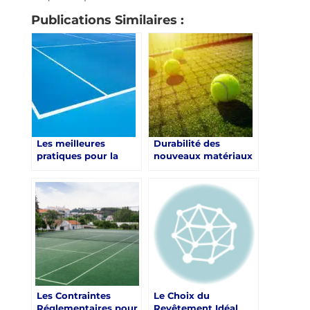
Publications Similaires :
Les meilleures
Durabilité des
pratiques pour la
nouveaux matériaux
rénovation d’un
dans la rénovation
court de tennis à
d’un court de tennis
Toulon : Un guide par
à Toulon
Service Tennis
Les Contraintes
Le Choix du
Réglementaires pour
Revêtement Idéal