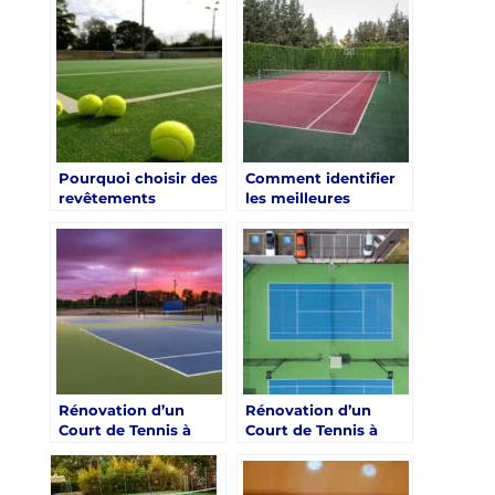
à Toulon avec Service
Toulon sur la
Tennis
Communauté Locale
Pourquoi choisir des
Comment identifier
revêtements
les meilleures
perméables pour la
périodes de l’année
rénovation d’un
pour la rénovation
court de tennis à
d’un court de tennis
Toulon ?
à Toulon ?
Rénovation d’un
Rénovation d’un
Court de Tennis à
Court de Tennis à
Toulon : Pourquoi
Toulon : Décryptage
Choisir Service Tennis
des Subtilités de
?
l’Application des