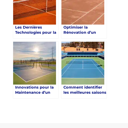
Les Dernières
Optimiser la
Technologies pour la
Rénovation d’un
Rénovation d’un
Court de Tennis à
Court de Tennis à
Toulon : La
Toulon
Saisonnalité Cruciale
pour Service Tennis
Innovations pour la
Comment identifier
Maintenance d’un
les meilleures saisons
Court de Tennis à
pour réaliser des
Toulon après sa
travaux de
Rénovation
rénovation d’un
court de tennis à
Toulon ?