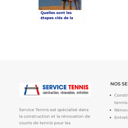
Quelles sont les
étapes clés de la
construction d’un
court de tennis en
résine synthétique à
Saint-Raphaël ?
NOS SE
Constr
tennis
Service Tennis est spécialisé dans
Rénova
la construction et la rénovation de
Entret
courts de tennis pour les