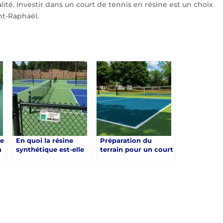
lité. Investir dans un court de tennis en résine est un choix
nt-Raphaël.
le
En quoi la résine
Préparation du
n
synthétique est-elle
terrain pour un court
avantageuse dans la
de tennis en résine
à
construction d’un
synthétique à Saint-
court de tennis à
Raphaël : Un guide
Saint-Raphaël ?
essentiel