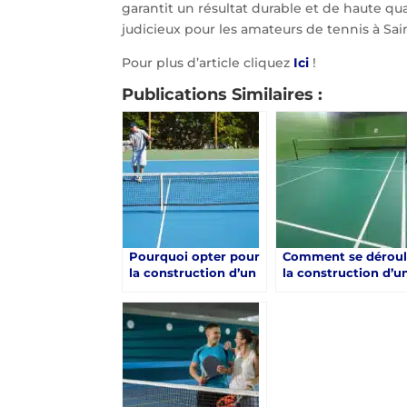
garantit un résultat durable et de haute qua
judicieux pour les amateurs de tennis à Sai
Pour plus d’article cliquez
Ici
!
Publications Similaires :
Pourquoi opter pour
Comment se dérou
la construction d’un
la construction d’u
court de tennis en
court de tennis en
résine synthétique à
résine synthétique 
Saint-Raphaël ?
Saint-Raphaël ?