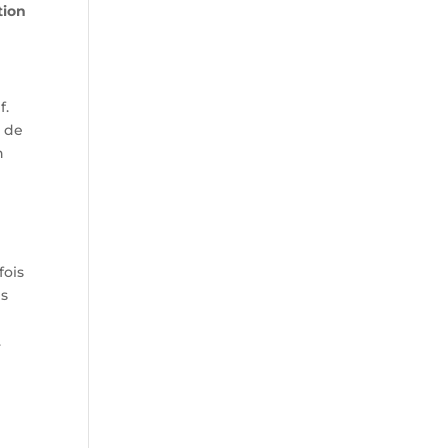
tion
f.
s de
n
fois
ls
.