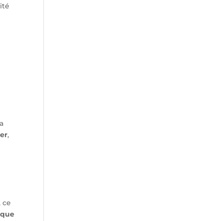
ité
la
ier
,
, ce
ique