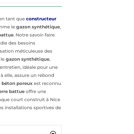
en tant que
constructeur
omme le
gazon synthétique
,
battue
. Notre savoir-faire
die des besoins
isation méticuleuse des
 le
gazon synthétique
,
’entretien, idéale pour une
 à elle, assure un rebond
e
béton poreux
est reconnu
erre battue
offre une
aque court construit à Nice
es installations sportives de