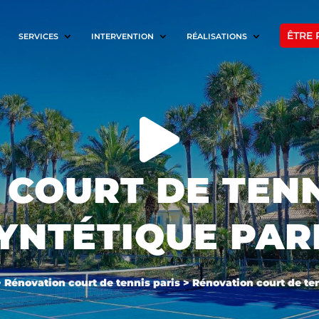
ÊTRE 
SERVICES
INTERVENTION
RÉALISATIONS

 COURT DE TENN
YNTÉTIQUE PAR
>
Rénovation court de tennis paris
>
Rénovation court de te