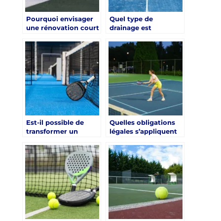
Pourquoi envisager
Quel type de
une rénovation court
drainage est
de tennis Saint-
recommandé lors
Tropez après
d’une rénovation
plusieurs années
court de tennis Saint-
d’usage ?
Tropez ?
Est-il possible de
Quelles obligations
transformer un
légales s’appliquent
terrain en terre
aux clubs lors d’une
battue grâce à une
rénovation court de
rénovation court de
tennis Saint-Tropez ?
tennis Saint-Tropez ?