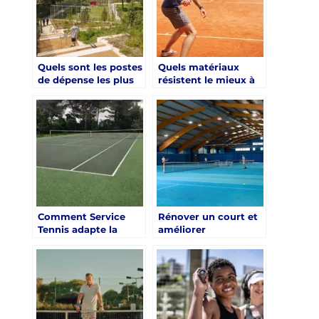
Quels sont les postes
Quels matériaux
de dépense les plus
résistent le mieux à
importants dans une
la chaleur pour une
rénovation de court
rénovation court de
de tennis à Saint-
tennis à Saint-Tropez
Tropez ?
?
Comment Service
Rénover un court et
Tennis adapte la
améliorer
rénovation d’un
l’accessibilité pour
court selon la
tous les joueurs
fréquentation prévue
à Saint-Tropez ?