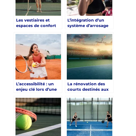
Les vestiaires et
L’intégration d’un
espaces de confort
système d’arrosage
dans une renovation
lors de la rénovation
court de tennis Saint-
d’un court de tennis
Tropez
à Saint-Tropez
L’accessibilité : un
La rénovation des
enjeu clé lors d’une
courts destinés aux
rénovation de court
compétitions
à Saint-Tropez
amateurs à Saint-
Tropez