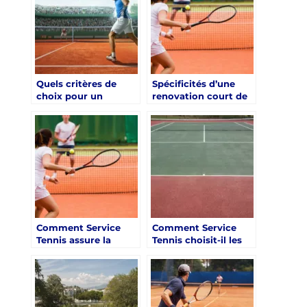
Saint-Tropez ?
rénové ?
Quels critères de
Spécificités d’une
choix pour un
renovation court de
prestataire de
tennis saint tropez
rénovation de court
en bord de mer avec
de tennis pour les
Service Tennis
complexes
touristiques à Saint-
Tropez ?
Comment Service
Comment Service
Tennis assure la
Tennis choisit-il les
sécurité des joueurs
matériaux pour la
lors d’une rénovation
rénovation court de
court de tennis Saint-
tennis saint tropez ?
Tropez ?