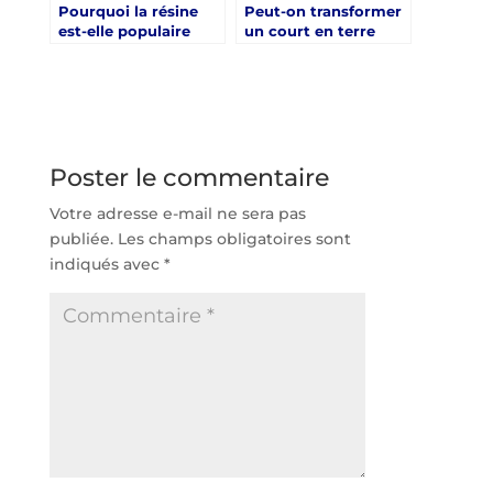
Pourquoi la résine
Peut-on transformer
est-elle populaire
un court en terre
pour la rénovation de
battue en court
court de tennis à
synthétique à Saint-
Saint-Tropez ?
Tropez ?
Poster le commentaire
Votre adresse e-mail ne sera pas
publiée.
Les champs obligatoires sont
indiqués avec
*