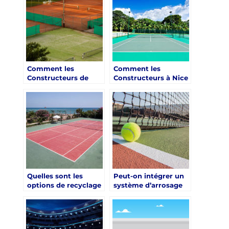
urbaine dense ?
Nice?
Comment les
Comment les
Constructeurs de
Constructeurs à Nice
Terrain de Tennis à
Personnalisent-ils les
Nice Assurent-Ils la
Terrains de Tennis
Conformité aux
pour des Tournois
Normes
Spécifiques ?
Internationales ?
Quelles sont les
Peut-on intégrer un
options de recyclage
système d’arrosage
proposées par les
automatique lors de
constructeurs de
la construction d’un
terrain de tennis à
court de tennis à
Nice ?
Nice?