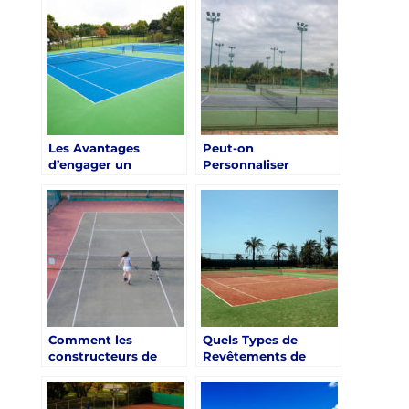
Constructeurs de
Terrain de Tennis à
Terrain de Tennis à
Nice avec les Cours
Nice ?
Privés ?
Les Avantages
Peut-on
d’engager un
Personnaliser
Constructeur Local à
Entièrement un
Nice pour un Terrain
Terrain de Tennis
de Tennis
avec un Constructeur
à Nice ?
Comment les
Quels Types de
constructeurs de
Revêtements de
terrain de tennis à
Surface Proposés par
Nice gèrent-ils les
les Constructeurs de
projets en zone
Terrain de Tennis à