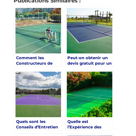
Publications Similaires :
Comment les
Peut-on obtenir un
Constructeurs de
devis gratuit pour un
Terrain de Tennis à
terrain de tennis de
Nice Intègrent-ils les
la part d’un
Nouvelles
constructeur à Nice ?
Technologies ?
Quels sont les
Quelle est
Conseils d’Entretien
l’Expérience des
Fournis par les
Constructeurs de