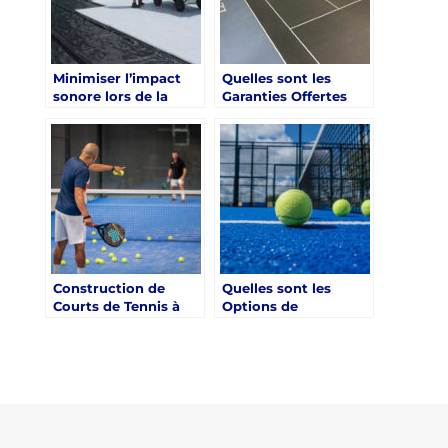
Minimiser l’impact
Quelles sont les
sonore lors de la
Garanties Offertes
construction d’un
par les Constructeurs
court de tennis à
de Courts de Tennis à
Nice
Nice ?
Construction de
Quelles sont les
Courts de Tennis à
Options de
Nice : Trouver des
Financement pour la
Cours et Formations
Construction d’un
Court de Tennis à
Nice ?