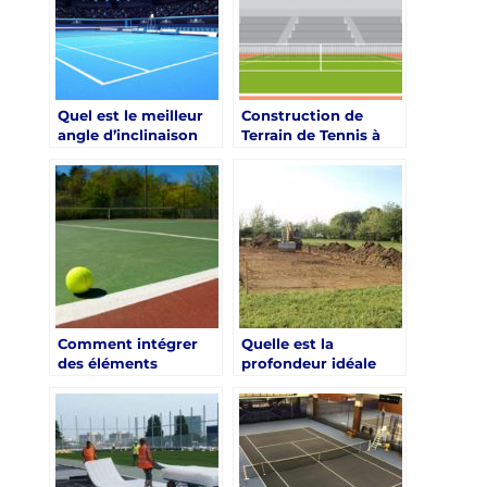
Quel est le meilleur
Construction de
angle d’inclinaison
Terrain de Tennis à
pour un court de
Nice : Découvrez les
tennis construit à
Délais Moyens
Nice ?
Comment intégrer
Quelle est la
des éléments
profondeur idéale
paysagers lors de la
pour les fondations
construction d’un
d’un court de tennis
court de tennis à
à Nice ?
Nice ?