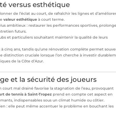
lité versus esthétique
onner de l’éclat au court, de rafraîchir les lignes et d’améliorer
ne
valeur esthétique
à court terme.
 plus ambitieux : restaurer les performances sportives, prolonge
tretien futurs.
bs et particuliers souhaitant maintenir la qualité de leurs
ois à cinq ans, tandis qu’une rénovation complète permet souve
ne distinction cruciale lorsque l’on cherche à investir durable
iques de la Côte d’Azur.
age et la sécurité des joueurs
n court mal drainé favorise la stagnation de l’eau, provoquant
rt de tennis à Saint-Tropez
prend en compte cet aspect en
rmants, indispensables sous un climat humide ou côtier.
 rien : elle peut même accentuer le problème en bouchant les