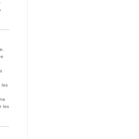
e
n
e.
ée
ns
 les
ime
 les