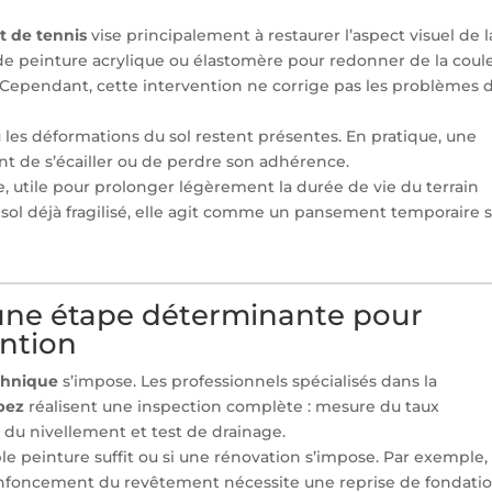
t de tennis
vise principalement à restaurer l’aspect visuel de l
de peinture acrylique ou élastomère pour redonner de la coul
. Cependant, cette intervention ne corrige pas les problèmes 
 ou les déformations du sol restent présentes. En pratique, une
t de s’écailler ou de perdre son adhérence.
e, utile pour prolonger légèrement la durée de vie du terrain
 sol déjà fragilisé, elle agit comme un pansement temporaire 
: une étape déterminante pour
ention
chnique
s’impose. Les professionnels spécialisés dans la
opez
réalisent une inspection complète : mesure du taux
e du nivellement et test de drainage.
e peinture suffit ou si une rénovation s’impose. Par exemple,
enfoncement du revêtement nécessite une reprise de fondatio