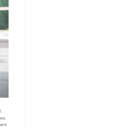
.
es.
sant