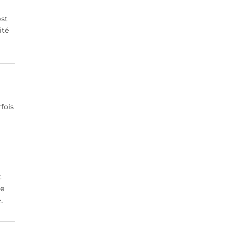
est
ité
fois
t
re
.