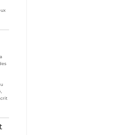
eux
la
des
du
,
crit
t