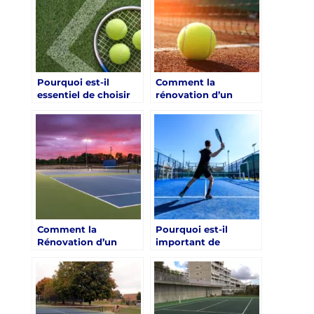
Paris ?
Pourquoi est-il
Comment la
essentiel de choisir
rénovation d’un
des entreprises
terrain de tennis à
locales pour la
Paris peut-elle
rénovation d’un
prolonger la durée de
terrain de tennis à
vie du terrain ?
Paris ?
Comment la
Pourquoi est-il
Rénovation d’un
important de
Terrain de Tennis à
consulter les
Paris Peut-elle
résidents locaux
Améliorer
avant de commencer
l’Expérience des
la rénovation d’un
Spectateurs ?
terrain de tennis à