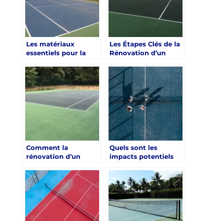
Lyon ?
Les matériaux
Les Étapes Clés de la
essentiels pour la
Rénovation d’un
rénovation d’un
Terrain de Tennis en
terrain de tennis à
Terre Battue à Paris
Paris
Comment la
Quels sont les
rénovation d’un
impacts potentiels
terrain de tennis à
de la rénovation d’un
Paris peut-elle
terrain de tennis à
améliorer la qualité
Paris sur la
de jeu pour les
biodiversité urbaine
joueurs ?
?