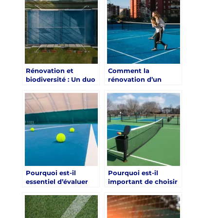
améliorer la sécurité
rénovation d’un
des joueurs ?
terrain de tennis à
Paris ?
Rénovation et
Comment la
biodiversité : Un duo
rénovation d’un
gagnant pour Paris
terrain de tennis à
Paris peut-elle
affecter les horaires
de jeu disponibles
pour les membres du
club ?
Pourquoi est-il
Pourquoi est-il
essentiel d’évaluer
important de choisir
les besoins des
des matériaux
utilisateurs avant de
durables pour la
rénover un terrain de
rénovation d’un
tennis à Paris ?
terrain de tennis à