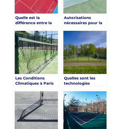
Quelle est la
Autorisations
différence entre la
nécessaires pour la
rénovation d’un
rénovation d’un
terrain de tennis en
terrain de tennis à
terre battue et en
Paris
dur à Paris ?
Les Conditions
Quelles sont les
Climatiques à Paris
technologies
et la Rénovation d’un
innovantes utilisées
Terrain de Tennis
dans la rénovation de
terrains de tennis à
Paris ?