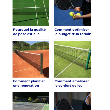
Pourquoi la qualité
Comment optimiser
de pose est-elle
le budget d’un terrain
décisive dans une
de padel sans
renovation court de
compromettre la
tennis gazon
qualité ?
synthetique à paris ?
Comment planifier
Comment améliorer
une rénovation
le confort de jeu
durable et
grâce à une
performante d’un
rénovation en gazon
court de tennis dans
synthétique ?
le Var ?