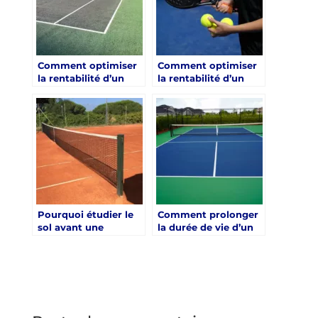
Comment optimiser
Comment optimiser
la rentabilité d’un
la rentabilité d’un
Aménagement
projet
terrain de tennis ?
d’aménagement de
terrain de padel ?
Pourquoi étudier le
Comment prolonger
sol avant une
la durée de vie d’un
construction de
terrain après une
court de tennis à
rénovation court de
Saint-Raphaël ?
tennis ?