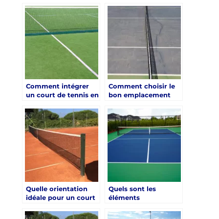
une construction
construction terrain
court de tennis à
de tennis dès la
mougins ?
phase de conception
?
Comment intégrer
Comment choisir le
un court de tennis en
bon emplacement
gazon synthétique
pour une
dans un
construction court
environnement haut
de tennis à Mougins
de gamme à Cannes
?
?
Quelle orientation
Quels sont les
idéale pour un court
éléments
en terre battue à
indispensables pour
Mougins ?
réussir une