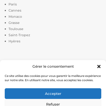
Paris
Cannes
Monaco
Grasse
Toulouse
Saint-Tropez
Hyères
Liens utiles :
Gérer le consentement
Constructeur court de tennis
|
Construction court de
tennis
|
Prix construction terrain de tennis
|
Devis
Ce site utilise des cookies pour vous garantir la meilleure expérience
sur notre site. En utilisant notre site, vous acceptez les cookies.
construction terrain de pickleball
|
Prix construction
terrain de padel
Accepter
© Service Tennis – Expert en construction et rénovation
Refuser
de courts de tennis en France