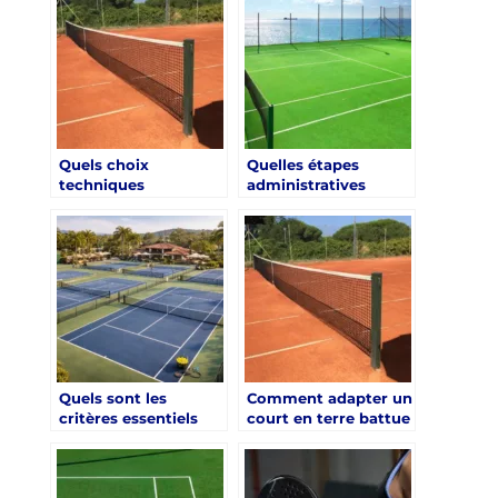
construction de
court de tennis en
résine synthétique à
Nîmes ?
Quels choix
Quelles étapes
techniques
administratives
garantissent une
prévoir pour un
construction court
court en résine
de tennis terre
synthétique à
battue à Nîmes
Avignon ?
vraiment
performante ?
Quels sont les
Comment adapter un
critères essentiels
court en terre battue
pour optimiser une
aux besoins des
construction court
joueurs à Paris ?
de tennis resine
synthetique à paris ?