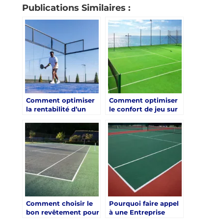
Publications Similaires :
Comment optimiser
Comment optimiser
la rentabilité d’un
le confort de jeu sur
projet avec une
un court de tennis en
entreprise de
gazon synthétique à
construction de
Cannes ?
terrain de padel ?
Comment choisir le
Pourquoi faire appel
bon revêtement pour
à une Entreprise