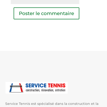
A
l
t
e
r
n
a
t
i
v
e
:
Service Tennis est spécialisé dans la construction et la