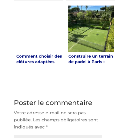
de padel Paris séduit-
construction court
elle de plus en plus
de tennis Toulon
de clubs sportifs ?
pour garantir sa
durabilité
Comment choisir des
Construire un terrain
clôtures adaptées
de padel à Paris :
pour une
relever les
construction court
contraintes
de tennis Aix en
techniques pour
Provence ?
garantir un court
fiable et
parfaitement
fonctionnel
Poster le commentaire
Votre adresse e-mail ne sera pas
publiée.
Les champs obligatoires sont
indiqués avec
*