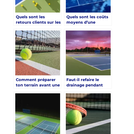
communauté locale
pendant la
rénovation d’un
Quels sont les
Quels sont les coûts
terrain de tennis en
retours clients sur les
moyens d’une
résine synthétique à
constructeurs de
rénovation d’un
Paris ?
courts de tennis au
court de tennis à
Mans ?
Lyon ?
Comment préparer
Faut-il refaire le
ton terrain avant une
drainage pendant
rénovation court de
une rénovation court
tennis Mougins ?
de tennis Lyon ?