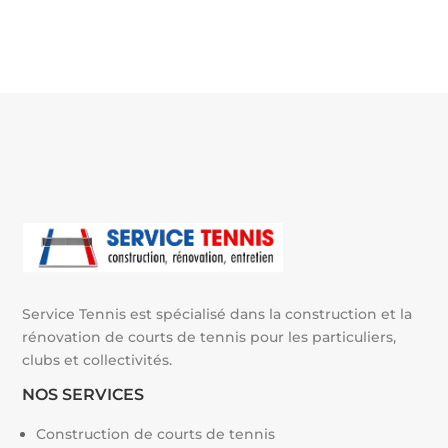
t
e
r
n
a
t
i
v
e
:
Service Tennis est spécialisé dans la construction et la
rénovation de courts de tennis pour les particuliers,
clubs et collectivités.
NOS SERVICES
Construction de courts de tennis