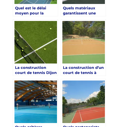
Quel est le délai
Quels matériaux
moyen pour la
garantissent une
construction d’un
faible maintenance
court de tennis à
pour une
Angers pour les
construction court
centres de remise en
de tennis à
forme et bien-être ?
Chambéry en
résidence senior ?
La construction
La construction d’un
court de tennis Dijon
court de tennis à
pour les particuliers :
Chartres doit-elle
ce qu’il faut savoir
être déclarée auprès
des services
municipaux ?
Quels critères
Quels partenariats