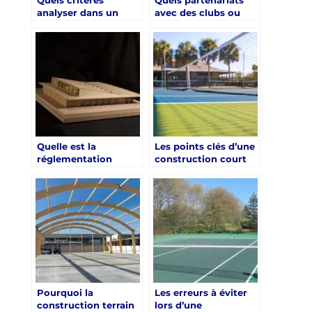
analyser dans un
avec des clubs ou
devis de
tournois régionaux
construction court
développer ?
de tennis à Aix-en-
Provence ?
Quelle est la
Les points clés d’une
réglementation
construction court
concernant le bruit
de tennis Nice pour
généré par un court
une villa privée
de tennis en milieu
urbain ?
Pourquoi la
Les erreurs à éviter
construction terrain
lors d’une