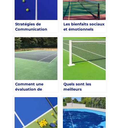
Stratégies de
Les bienfaits sociaux
Communication
et émotionnels
Efficaces pour la
d’avoir un terrain de
Construction de
tennis dans les
Courts de Tennis à
résidences pour
Nice dans les
seniors à Nice
Campings
Comment une
Quels sont les
évaluation de
meilleurs
l’impact
emplacements pour
environnemental
la construction d’un
peut-elle améliorer
court de tennis à
les pratiques de
Nice ?
construction pour
minimiser les
perturbations de la