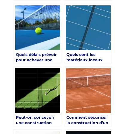
expert pour la
de tennis à Chartres
construction court
nécessite un permis
de tennis à Chartres
de construire ?
?
Quels délais prévoir
Quels sont les
pour achever une
matériaux locaux
construction d’un
disponibles à
court de tennis à
Chartres ?
Chartres
Peut-on concevoir
Comment sécuriser
une construction
la construction d’un
court de tennis à
court de tennis pour
Chartres
les colonies de