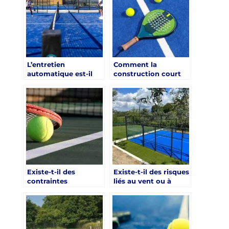
mise en forme et
bien-être ?
L’entretien
Comment la
automatique est-il
construction court
envisageable après
de tennis à Chartres
une construction
pour les Cliniques de
court de tennis à
soins de suite peut-
Chartres pour les
elle enrichir les
centres de mise en
programmes de
forme et bien-être ?
réadaptation ?
Existe-t-il des
Existe-t-il des risques
contraintes
liés au vent ou à
urbanistiques à
l’humidité pour les
Chartres pour un
courts de tennis à
projet de court de
Chartres ?
tennis en école ?