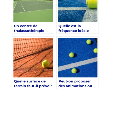
Un centre de
Quelle est la
thalassothérapie
fréquence idéale
peut-il intégrer un
d’entretien d’un
court de tennis sans
court de tennis en
altérer l’ambiance
zone bien-être à
bien-être ?
Chartres ?
Quelle surface de
Peut-on proposer
terrain faut-il prévoir
des animations ou
pour une
des tournois pour les
construction court
curistes sur le court
de tennis à Chartres
de tennis ?
en milieu thermal ?