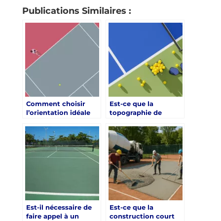
Publications Similaires :
Comment choisir
Est-ce que la
l’orientation idéale
topographie de
pour une
Chartres impose des
construction court
contraintes
de tennis à Chartres
particulières à la
construction court
de tennis à Chartres
?
Est-il nécessaire de
Est-ce que la
faire appel à un
construction court