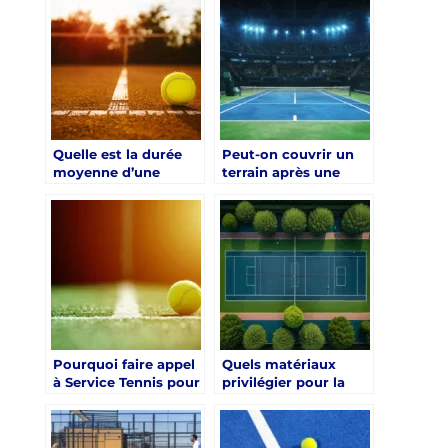
écoresponsable pour
vacances à Chartres
les resorts ?
?
Quelle est la durée
Peut-on couvrir un
moyenne d’une
terrain après une
construction court
construction court
de tennis Chartres
de tennis Chartres
Pourquoi faire appel
Quels matériaux
à Service Tennis pour
privilégier pour la
votre construction
construction court
court de tennis
de tennis à Chartres
Chartres
pour les centres de