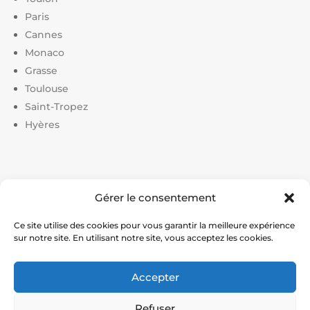
Paris
Cannes
Monaco
Grasse
Toulouse
Saint-Tropez
Hyères
Liens utiles :
Gérer le consentement
Constructeur court de tennis
|
Construction court de
tennis
|
Prix construction terrain de tennis
|
Devis
Ce site utilise des cookies pour vous garantir la meilleure expérience
sur notre site. En utilisant notre site, vous acceptez les cookies.
construction terrain de pickleball
|
Prix construction
terrain de padel
Accepter
© Service Tennis – Expert en construction et rénovation
Refuser
de courts de tennis en France