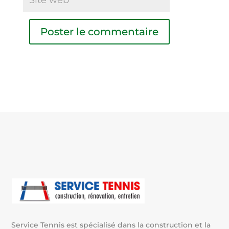
A
l
t
e
r
n
a
t
i
v
e
:
Service Tennis est spécialisé dans la construction et la